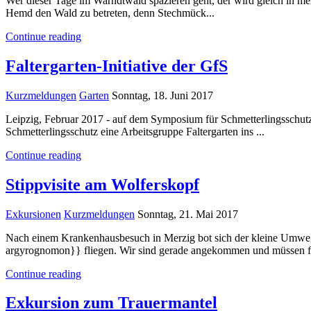
Wer dieser Tage im Warndtwald spazieren geht, der wird gleich in meh
Hemd den Wald zu betreten, denn Stechmück...
Continue reading
Faltergarten-Initiative der GfS
Kurzmeldungen
Garten
Sonntag, 18. Juni 2017
​Leipzig, Februar 2017 - auf dem Symposium für Schmetterlingsschut
Schmetterlingsschutz eine Arbeitsgruppe Faltergarten ins ...
Continue reading
Stippvisite am Wolferskopf
Exkursionen
Kurzmeldungen
Sonntag, 21. Mai 2017
Nach einem Krankenhausbesuch in Merzig bot sich der kleine Umweg
argyrognomon}} fliegen. Wir sind gerade angekommen und müssen fe
Continue reading
Exkursion zum Trauermantel