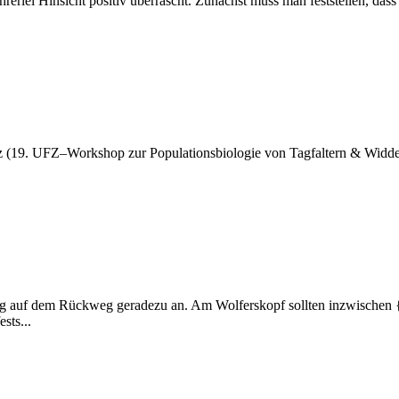
rerlei Hinsicht positiv überrascht. Zunächst muss man feststellen, dass
z (19. UFZ–Workshop zur Populationsbiologie von Tagfaltern & Widderc
 auf dem Rückweg geradezu an. Am Wolferskopf sollten inzwischen {
sts...