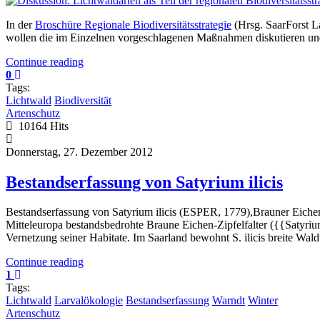
In der
Broschüre Regionale Biodiversitätsstrategie
(Hrsg. SaarForst L
wollen die im Einzelnen vorgeschlagenen Maßnahmen diskutieren und 
Continue reading
0
Tags:
Lichtwald
Biodiversität
Artenschutz
10164 Hits
Donnerstag, 27. Dezember 2012
Bestandserfassung von Satyrium ilicis
Bestandserfassung von Satyrium ilicis (ESPER, 1779),Brauner Eichen-
Mitteleuropa bestandsbedrohte Braune Eichen-Zipfelfalter ({{Satyriu
Vernetzung seiner Habitate. Im Saarland bewohnt S. ilicis breite Wa
Continue reading
1
Tags:
Lichtwald
Larvalökologie
Bestandserfassung
Warndt
Winter
Artenschutz