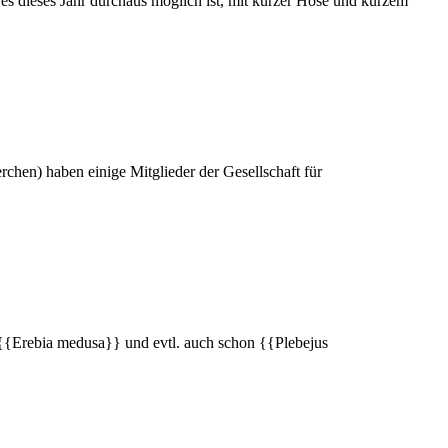
 es dieses Jahr durchaus möglich ist, mit kurzer Hose und kurzem
hen) haben einige Mitglieder der Gesellschaft für
{Erebia medusa}} und evtl. auch schon {{Plebejus