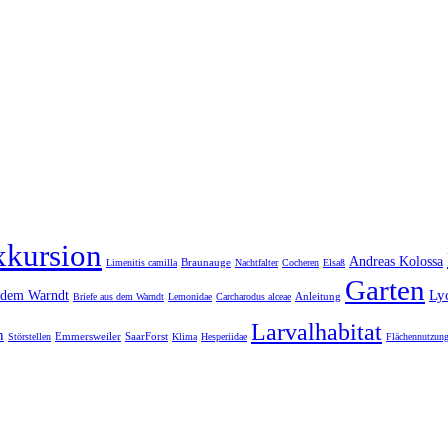
xkursion
Andreas Kolossa
Braunauge
Limenitis camilla
Nachtfalter
Cocheren
Elsaß
Garten
Ly
s dem Warndt
Anleitung
Briefe aus dem Warndt
Lemonidae
Carcharodus alceae
Larvalhabitat
h
Emmersweiler
SaarForst
Störstellen
Klima
Hesperiidae
Flächennutzun