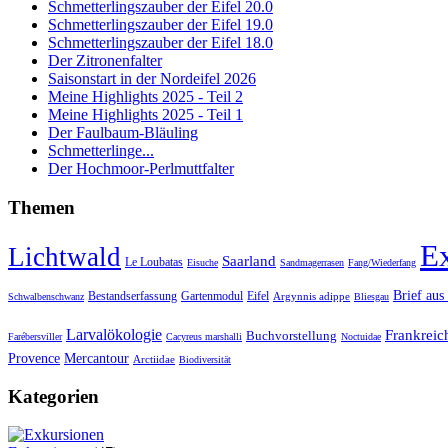
Schmetterlingszauber der Eifel 20.0
Schmetterlingszauber der Eifel 19.0
Schmetterlingszauber der Eifel 18.0
Der Zitronenfalter
Saisonstart in der Nordeifel 2026
Meine Highlights 2025 - Teil 2
Meine Highlights 2025 - Teil 1
Der Faulbaum-Bläuling
Schmetterlinge...
Der Hochmoor-Perlmuttfalter
Themen
E
Lichtwald
Saarland
Le Loubatas
Eisuche
Sandmagerrasen
Fang/Wiederfang
Brief au
Bestandserfassung
Gartenmodul
Eifel
Argynnis adippe
Schwalbenschwanz
Bliesgau
Larvalökologie
Frankreic
Buchvorstellung
Farébersviller
Cacyreus marshalli
Noctuidae
Provence
Mercantour
Arctiidae
Biodiversität
Kategorien