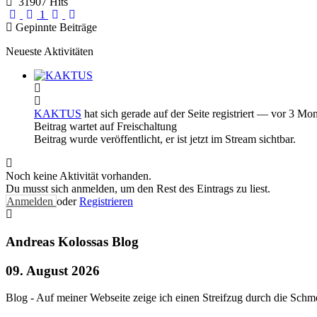
31907 Hits
First Page
Previous Page
Next Page
Last Page
1
Gepinnte Beiträge
Neueste Aktivitäten
KAKTUS
hat sich gerade auf der Seite registriert
— vor 3 Mon
Beitrag wartet auf Freischaltung
Beitrag wurde veröffentlicht, er ist jetzt im Stream sichtbar.
Noch keine Aktivität vorhanden.
Du musst sich anmelden, um den Rest des Eintrags zu liest.
Anmelden
oder
Registrieren
Andreas Kolossas Blog
09. August 2026
Blog - Auf meiner Webseite zeige ich einen Streifzug durch die Schme