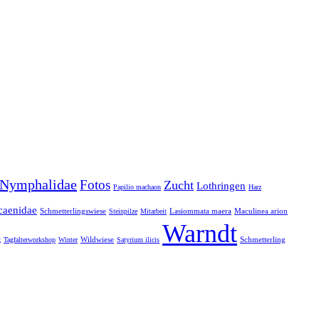
Nymphalidae
Fotos
Zucht
Lothringen
Papilio machaon
Harz
caenidae
Schmetterlingswiese
Lasiommata maera
Maculinea arion
Steinpilze
Mitarbeit
Warndt
Wildwiese
Schmetterling
g
Tagfalterworkshop
Winter
Satyrium ilicis