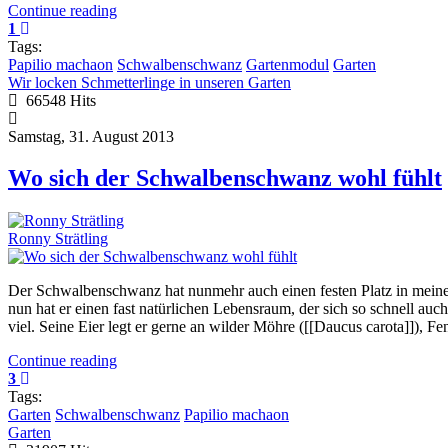
Continue reading
1
Tags:
Papilio machaon
Schwalbenschwanz
Gartenmodul
Garten
Wir locken Schmetterlinge in unseren Garten
66548 Hits
Samstag, 31. August 2013
Wo sich der Schwalbenschwanz wohl fühlt
Ronny Strätling
Der Schwalbenschwanz hat nunmehr auch einen festen Platz in meine
nun hat er einen fast natürlichen Lebensraum, der sich so schnell au
viel. Seine Eier legt er gerne an wilder Möhre ([[Daucus carota]]), Fe
Continue reading
3
Tags:
Garten
Schwalbenschwanz
Papilio machaon
Garten