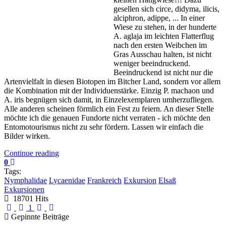
gesellen sich circe, didyma, ilicis,
alciphron, adippe, ... In einer
Wiese zu stehen, in der hunderte
A. aglaja im leichten Flatterflug
nach den ersten Weibchen im
Gras Ausschau halten, ist nicht
weniger beeindruckend.
Beeindruckend ist nicht nur die
Artenvielfalt in diesen Biotopen im Bitcher Land, sondern vor allem
die Kombination mit der Individuenstärke. Einzig P. machaon und
A. iris begnügen sich damit, in Einzelexemplaren umherzufliegen.
Alle anderen scheinen förmlich ein Fest zu feiern. An dieser Stelle
möchte ich die genauen Fundorte nicht verraten - ich möchte den
Entomotourismus nicht zu sehr fördern. Lassen wir einfach die
Bilder wirken.
Continue reading
0
Tags:
Nymphalidae
Lycaenidae
Frankreich
Exkursion
Elsaß
Exkursionen
18701 Hits
First Page
Previous Page
Next Page
Last Page
1
Gepinnte Beiträge