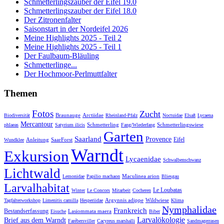
Schmetterlingszauber der Eifel 19.0
Schmetterlingszauber der Eifel 18.0
Der Zitronenfalter
Saisonstart in der Nordeifel 2026
Meine Highlights 2025 - Teil 2
Meine Highlights 2025 - Teil 1
Der Faulbaum-Bläuling
Schmetterlinge...
Der Hochmoor-Perlmuttfalter
Themen
Fotos
Zucht
Braunauge
Arctiidae
Biodiversität
Rheinland-Pfalz
Noctuidae
Elsaß
Lycaena
Mercantour
Schmetterling
Schmetterlingswiese
phlaeas
Satyrium ilicis
Fang/Wiederfang
Garten
Saarland
Provence
Eifel
Anleitung
SaarForst
Wundklee
Warndt
Exkursion
Lycaenidae
Schwalbenschwanz
Lichtwald
Maculinea arion
Lemonidae
Papilio machaon
Bliesgau
Larvalhabitat
Le Loubatas
Winter
Le Concors
Mitarbeit
Cocheren
Argynnis adippe
Wildwiese
Tagfalterworkshop
Limenitis camilla
Hesperiidae
Klima
Nymphalidae
Frankreich
Bestandserfassung
Lasiommata maera
Eisuche
Biber
Larvalökologie
Brief aus dem Warndt
Farébersviller
Cacyreus marshalli
Sandmagerrasen