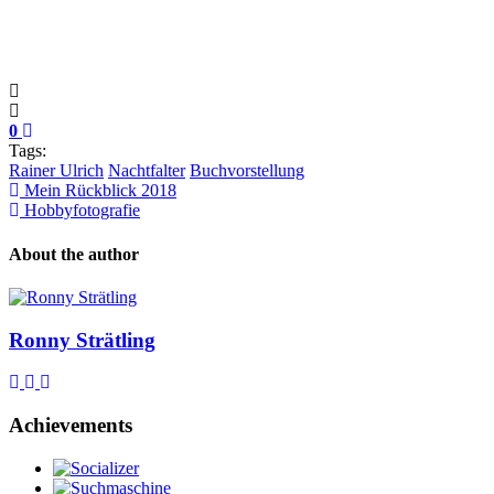
0
Tags:
Rainer Ulrich
Nachtfalter
Buchvorstellung
Mein Rückblick 2018
Hobbyfotografie
About the author
Ronny Strätling
Subscribe to updates from author
Unsubscribe to updates from author
Ronny Strätling
Achievements