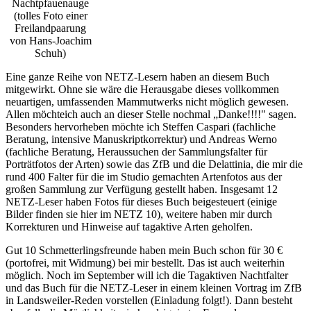
Nachtpfauenauge
(tolles Foto einer
Freilandpaarung
von Hans-Joachim
Schuh)
Eine ganze Reihe von NETZ-Lesern haben an diesem Buch
mitgewirkt. Ohne sie wäre die Herausgabe dieses vollkommen
neuartigen, umfassenden Mammutwerks nicht möglich gewesen.
Allen möchteich auch an dieser Stelle nochmal „Danke!!!!" sagen.
Besonders hervorheben möchte ich Steffen Caspari (fachliche
Beratung, intensive Manuskriptkorrektur) und Andreas Werno
(fachliche Beratung, Heraussuchen der Sammlungsfalter für
Porträtfotos der Arten) sowie das ZfB und die Delattinia, die mir die
rund 400 Falter für die im Studio gemachten Artenfotos aus der
großen Sammlung zur Verfügung gestellt haben. Insgesamt 12
NETZ-Leser haben Fotos für dieses Buch beigesteuert (einige
Bilder finden sie hier im NETZ 10), weitere haben mir durch
Korrekturen und Hinweise auf tagaktive Arten geholfen.
Gut 10 Schmetterlingsfreunde haben mein Buch schon für 30 €
(portofrei, mit Widmung) bei mir bestellt. Das ist auch weiterhin
möglich. Noch im September will ich die Tagaktiven Nachtfalter
und das Buch für die NETZ-Leser in einem kleinen Vortrag im ZfB
in Landsweiler-Reden vorstellen (Einladung folgt!). Dann besteht