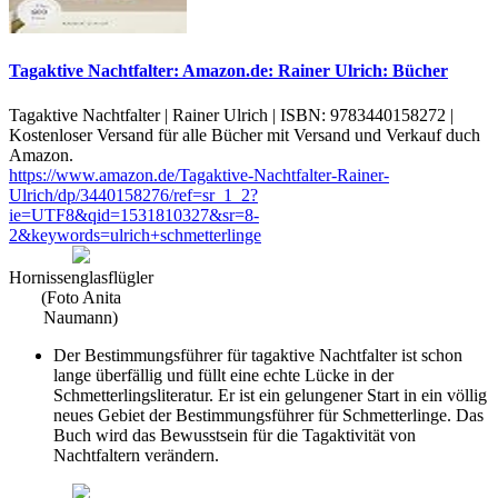
Tagaktive Nachtfalter: Amazon.de: Rainer Ulrich: Bücher
Tagaktive Nachtfalter | Rainer Ulrich | ISBN: 9783440158272 |
Kostenloser Versand für alle Bücher mit Versand und Verkauf duch
Amazon.
https://www.amazon.de/Tagaktive-Nachtfalter-Rainer-
Ulrich/dp/3440158276/ref=sr_1_2?
ie=UTF8&qid=1531810327&sr=8-
2&keywords=ulrich+schmetterlinge
Hornissenglasflügler
(Foto Anita
Naumann)
Der B
estimmungsführer für tagaktive Nachtfalter ist schon
lange überfällig und füllt eine echte Lücke in der
Schmetterlingsliteratur. Er ist ein gelungener Start in ein völlig
neues Gebiet der Bestimmungsführer für Schmetterlinge. Das
Buch wird das Bewusstsein für die Tagaktivität von
Nachtfaltern verändern.