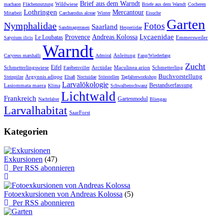
Brief aus dem Warndt
Wildwiese
machaon
Flächennutzung
Briefe aus dem Warndt
Cocheren
Lothringen
Mercantour
Mitarbeit
Carcharodus alceae
Winter
Eisuche
Garten
Nymphalidae
Fotos
Saarland
Sandmagerrasen
Hesperiidae
Lycaenidae
Provence
Andreas Kolossa
Le Loubatas
Emmersweiler
Satyrium ilicis
Warndt
Anleitung
Cacyreus marshalli
Admiral
Fang/Wiederfang
Zucht
Eifel
Schmetterlingswiese
Arctiidae
Maculinea arion
Schmetterling
Farébersviller
Buchvorstellung
Argynnis adippe
Steinpilze
Elsaß
Noctuidae
Störstellen
Tagfalterworkshop
Larvalökologie
Bestandserfassung
Lasiommata maera
Klima
Schwalbenschwanz
Lichtwald
Frankreich
Gartenmodul
Nachtfalter
Bliesgau
Larvalhabitat
SaarForst
Kategorien
Exkursionen
(47)
Per RSS abonnieren
Fotoexkursionen von Andreas Kolossa
(5)
Per RSS abonnieren