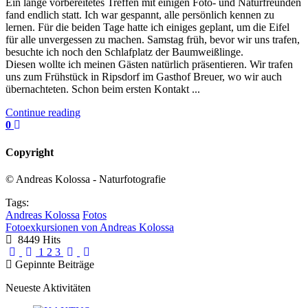
Ein lange vorbereitetes Treffen mit einigen Foto- und Naturfreunden
fand endlich statt. Ich war gespannt, alle persönlich kennen zu
lernen. Für die beiden Tage hatte ich einiges geplant, um die Eifel
für alle unvergessen zu machen. Samstag früh, bevor wir uns trafen,
besuchte ich noch den Schlafplatz der Baumweißlinge.
Diesen wollte ich meinen Gästen natürlich präsentieren. Wir trafen
uns zum Frühstück in Ripsdorf im Gasthof Breuer, wo wir auch
übernachteten. Schon beim ersten Kontakt ...
Continue reading
0
Copyright
© Andreas Kolossa - Naturfotografie
Tags:
Andreas Kolossa
Fotos
Fotoexkursionen von Andreas Kolossa
8449 Hits
First Page
Previous Page
Next Page
Last Page
1
2
3
Gepinnte Beiträge
Neueste Aktivitäten