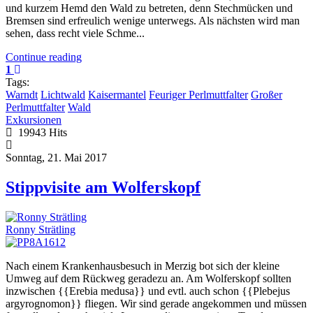
und kurzem Hemd den Wald zu betreten, denn Stechmücken und
Bremsen sind erfreulich wenige unterwegs. Als nächsten wird man
sehen, dass recht viele Schme...
Continue reading
1
Tags:
Warndt
Lichtwald
Kaisermantel
Feuriger Perlmuttfalter
Großer
Perlmuttfalter
Wald
Exkursionen
19943 Hits
Sonntag, 21. Mai 2017
Stippvisite am Wolferskopf
Ronny Strätling
Nach einem Krankenhausbesuch in Merzig bot sich der kleine
Umweg auf dem Rückweg geradezu an. Am Wolferskopf sollten
inzwischen {{Erebia medusa}} und evtl. auch schon {{Plebejus
argyrognomon}} fliegen. Wir sind gerade angekommen und müssen