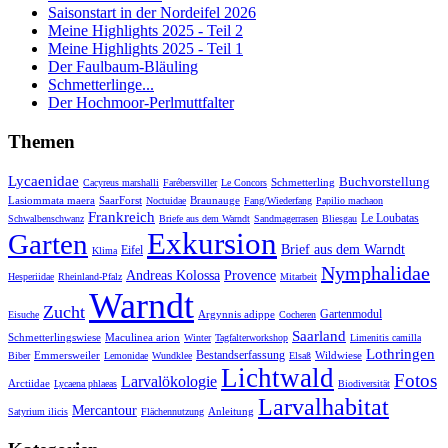
Saisonstart in der Nordeifel 2026
Meine Highlights 2025 - Teil 2
Meine Highlights 2025 - Teil 1
Der Faulbaum-Bläuling
Schmetterlinge...
Der Hochmoor-Perlmuttfalter
Themen
Lycaenidae
Buchvorstellung
Schmetterling
Cacyreus marshalli
Farébersviller
Le Concors
Lasiommata maera
SaarForst
Braunauge
Noctuidae
Fang/Wiederfang
Papilio machaon
Frankreich
Le Loubatas
Schwalbenschwanz
Briefe aus dem Warndt
Sandmagerrasen
Bliesgau
Exkursion
Garten
Brief aus dem Warndt
Eifel
Klima
Nymphalidae
Andreas Kolossa
Provence
Hesperiidae
Rheinland-Pfalz
Mitarbeit
Warndt
Zucht
Gartenmodul
Argynnis adippe
Eisuche
Cocheren
Saarland
Schmetterlingswiese
Maculinea arion
Winter
Tagfalterworkshop
Limenitis camilla
Lothringen
Bestandserfassung
Emmersweiler
Wildwiese
Biber
Lemonidae
Wundklee
Elsaß
Lichtwald
Fotos
Larvalökologie
Arctiidae
Lycaena phlaeas
Biodiversität
Larvalhabitat
Mercantour
Anleitung
Satyrium ilicis
Flächennutzung