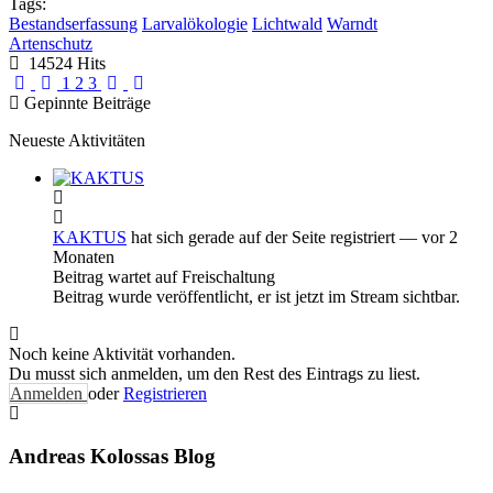
Tags:
Bestandserfassung
Larvalökologie
Lichtwald
Warndt
Artenschutz
14524 Hits
First Page
Previous Page
Next Page
Last Page
1
2
3
Gepinnte Beiträge
Neueste Aktivitäten
KAKTUS
hat sich gerade auf der Seite registriert
— vor 2
Monaten
Beitrag wartet auf Freischaltung
Beitrag wurde veröffentlicht, er ist jetzt im Stream sichtbar.
Noch keine Aktivität vorhanden.
Du musst sich anmelden, um den Rest des Eintrags zu liest.
Anmelden
oder
Registrieren
Andreas Kolossas Blog