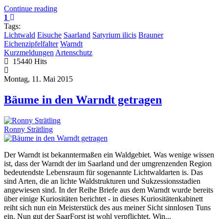
Continue reading
1
Tags:
Lichtwald
Eisuche
Saarland
Satyrium ilicis
Brauner
Eichenzipfelfalter
Warndt
Kurzmeldungen
Artenschutz
15440 Hits
Montag, 11. Mai 2015
Bäume in den Warndt getragen
Ronny Strätling
Der Warndt ist bekanntermaßen ein Waldgebiet. Was wenige wissen
ist, dass der Warndt der im Saarland und der umgrenzenden Region
bedeutendste Lebensraum für sogenannte Lichtwaldarten is. Das
sind Arten, die an lichte Waldstrukturen und Sukzessionsstadien
angewiesen sind. In der Reihe Briefe aus dem Warndt wurde bereits
über einige Kuriositäten berichtet - in dieses Kuriositätenkabinett
reiht sich nun ein Meisterstück des aus meiner Sicht sinnlosen Tuns
ein. Nun gut der SaarForst ist wohl verpflichtet, Win...