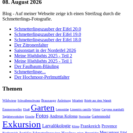
08. August 2026
Blog - Auf meiner Webseite zeige ich einen Streifzug durch die
Schmetterlings-Fotografie.
Schmetterlingszauber der Eifel 20.0
Schmetterlingszauber der Eifel 19.0
Schmetterlingszauber der Eifel 18.0
Der Zitronenfalter
Saisonstart in der Nordeifel 2026
Meine Highlights 2025 - Teil 2
Meine Highlights 2025 - Teil 1
Der Faulbaum-Bläuling
Schmetterlinge...
Der Hochmoor-Perlmuttfalter
Themen
Wildwiese
Braunauge
Anleitung
Schwalbenschwanz
Mitarbeit
Briefe aus dem Warndt
Garten
Emmersweiler
Elsaß
Lemonidae
Limenitis camilla
Winter
Cacyreus marshalli
Fotos
Andreas Kolossa
Gartenmodul
Tagfalterworkshop
Eisuche
Noctuidae
Exkursion
Larvalökologie
Frankreich
Provence
Klima
Mercantour
Eifel
Arctiidae
Schmetterlingswiese
Maculinea arion
Biodiversität
Hesperiidae