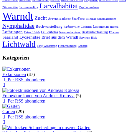
Larvalhabitat
Schmetterling
Zitronenfalter
Papilio machaon
Warndt
Zucht
Argynnis adippe
SaarForst
Bliesgau
Sandmagerrasen
Nymphalidae
Buchvorstellung
Lasiommata maera
Farébersviller
Cocheren
Lothringen
Le Loubatas
Bestandserfassung
Rainer Ulrich
Naturbeobachtung
Pflanzen
Saarland
Lycaenidae
Brief aus dem Warndt
Satyrium ilicis
Lichtwald
Fang/Wiederfang
Flächennutzung
Gebberg
Kategorien
Exkursionen
(47)
Per RSS abonnieren
Fotoexkursionen von Andreas Kolossa
(5)
Per RSS abonnieren
Garten
(29)
Per RSS abonnieren