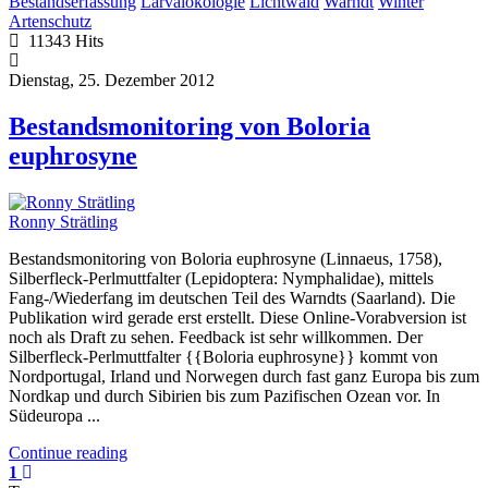
Bestandserfassung
Larvalökologie
Lichtwald
Warndt
Winter
Artenschutz
11343 Hits
Dienstag, 25. Dezember 2012
Bestandsmonitoring von Boloria
euphrosyne
Ronny Strätling
Bestandsmonitoring von Boloria euphrosyne (Linnaeus, 1758),
Silberfleck-Perlmuttfalter (Lepidoptera: Nymphalidae), mittels
Fang-/Wiederfang im deutschen Teil des Warndts (Saarland). Die
Publikation wird gerade erst erstellt. Diese Online-Vorabversion ist
noch als Draft zu sehen. Feedback ist sehr willkommen. Der
Silberfleck-Perlmuttfalter {{Boloria euphrosyne}} kommt von
Nordportugal, Irland und Norwegen durch fast ganz Europa bis zum
Nordkap und durch Sibirien bis zum Pazifischen Ozean vor. In
Südeuropa ...
Continue reading
1