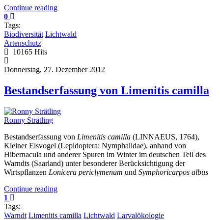
Continue reading
0
Tags:
Biodiversität
Lichtwald
Artenschutz
10165 Hits
Donnerstag, 27. Dezember 2012
Bestandserfassung von Limenitis camilla
Ronny Strätling
Bestandserfassung von
Limenitis camilla
(LINNAEUS, 1764),
Kleiner Eisvogel (Lepidoptera: Nymphalidae), anhand von
Hibernacula und anderer Spuren im Winter im deutschen Teil des
Warndts (Saarland) unter besonderer Berücksichtigung der
Wirtspflanzen
Lonicera periclymenum
und
Symphoricarpos albus
Continue reading
1
Tags:
Warndt
Limenitis camilla
Lichtwald
Larvalökologie