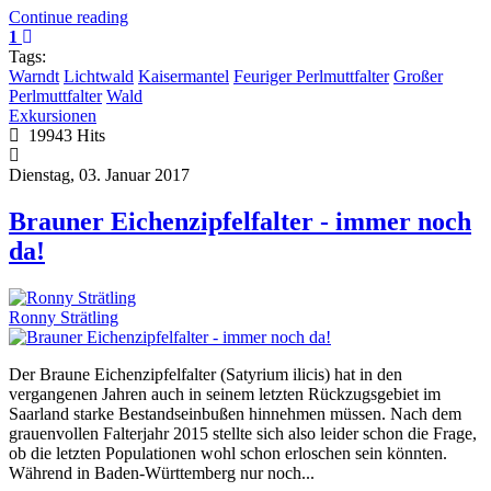
Continue reading
1
Tags:
Warndt
Lichtwald
Kaisermantel
Feuriger Perlmuttfalter
Großer
Perlmuttfalter
Wald
Exkursionen
19943 Hits
Dienstag, 03. Januar 2017
Brauner Eichenzipfelfalter - immer noch
da!
Ronny Strätling
Der Braune Eichenzipfelfalter (Satyrium ilicis) hat in den
vergangenen Jahren auch in seinem letzten Rückzugsgebiet im
Saarland starke Bestandseinbußen hinnehmen müssen. Nach dem
grauenvollen Falterjahr 2015 stellte sich also leider schon die Frage,
ob die letzten Populationen wohl schon erloschen sein könnten.
Während in Baden-Württemberg nur noch...