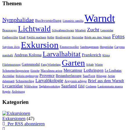
Themen
Warndt
Nymphalidae
Buchvorstellung
Limenitis camilla
Lichtwald
Zucht
Braunauge
Schwalbenschwanz
Mitarbeit
Lemonidae
Fotos
Farébersviller
Elsaß
Papilio machaon
Keller
Biodiversität
Noctuidae
Briefe aus dem Warndt
Exkursion
Emmersweiler
Satyrium ilicis
Sandmagerrasen
Hesperiidae
Cacyreus
Larvalhabitat
Frankreich
Andreas Kolossa
marshalli
Klima
Garten
Gartenmodul
Flächennutzung
Fang/Wiederfang
Schafe
Winter
Lothringen
Mercantour
Le Loubatas
Schmetterlingswiese
Maculinea arion
Eisuche
Provence
Bestandserfassung
Arctiidae
SaarForst
Boloria euphrosyne
Bliesgau
Actias
Larvalökologie
Brief aus dem Warndt
Schmetterling
Argynnis adippe
dubernardi
Lycaenidae
Saarland
Eifel
Wildwiese
Lasiommata maera
Tagfalterworkshop
Cocheren
Anleitung
Regeln
Kategorien
Exkursionen
(47)
Per RSS abonnieren