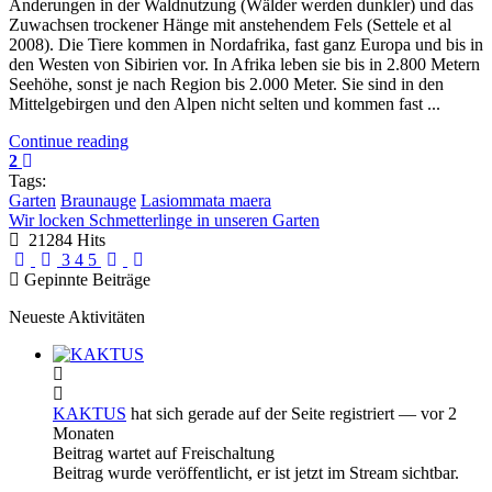
Änderungen in der Waldnutzung (Wälder werden dunkler) und das
Zuwachsen trockener Hänge mit anstehendem Fels (Settele et al
2008). Die Tiere kommen in Nordafrika, fast ganz Europa und bis in
den Westen von Sibirien vor. In Afrika leben sie bis in 2.800 Metern
Seehöhe, sonst je nach Region bis 2.000 Meter. Sie sind in den
Mittelgebirgen und den Alpen nicht selten und kommen fast ...
Continue reading
2
Tags:
Garten
Braunauge
Lasiommata maera
Wir locken Schmetterlinge in unseren Garten
21284 Hits
First Page
Previous Page
Next Page
Last Page
3
4
5
Gepinnte Beiträge
Neueste Aktivitäten
KAKTUS
hat sich gerade auf der Seite registriert
— vor 2
Monaten
Beitrag wartet auf Freischaltung
Beitrag wurde veröffentlicht, er ist jetzt im Stream sichtbar.