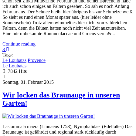
schon seit Zirka Mitte/Ende Februar an und dementsprechend habe
ich auch schon einiges an Faltern gesehen. So sah es noch Anfang
Februar aus. Der Schnee bleibt hier übrigens bis zur Schmelze weiß.
So sieht es rund einen Monat später aus. (hier leider ohne
Sonnenschein) Trotz allem wimmelt es hier nicht von zahlreichen
Faltern, denn die Blüten hatten noch nicht viel Zeit auszutreiben.
Eine mir unbekannte Ranunculaceae und Crocus verna&...
Continue reading
3
Tags:
Le Loubatas
Provence
Le Loubatas
7842 Hits
Sonntag, 01. Februar 2015
Wir locken das Braunauge in unseren
Garten!
Lasiommata maera (Linnaeus 1758), Nymphalidae (Edelfalter) Das
Braunauge ist gefährdet und regional stark rückläufig durch