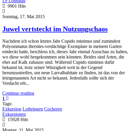
Le Loubatas
9901 Hits
Sonntag, 17. Mai 2015
Juwel vertsteckt im Nutzungschaos
Nachdem ich schon letztes Jahr Cupido minimus und zumindest
Polyommatus thersites-verdächtige Exemplare in meinem Garten
entdeckt hatte, beschloss ich, dieses Jahr einmal Ausschau zu halten,
wo diese wohl hergekommen sein könnten. Beides sind Arten, die
eher auf Kalk zuhause sind. Während Cupido minimus dafür
bekannt ist, trotz seiner Winzigkeit weit in der Gegend
herumzustreifen, um neue Larvalhabitate zu finden, ist das von der
letztgenannten Art nicht so bekannt. Jedenfalls sollte sich der
Verdacht erh...
Continue reading
1
Tags:
Exkursion
Lothringen
Cocheren
Exkursionen
15928 Hits
Montag, 11. Mai 2015