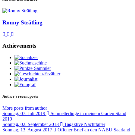
Ronny Strätling
Subscribe to updates from author
Unsubscribe to updates from author
Ronny Strätling
Achievements
Author's recent posts
More posts from author
Sonntag, 07. Juli 2019
Schmetterlinge in meinem Garten Stand
2019
Sonntag, 02. September 2018
Tagaktive Nachtfalter
Sonntag, 13. August 2017
Offener Brief an den NABU Saarland