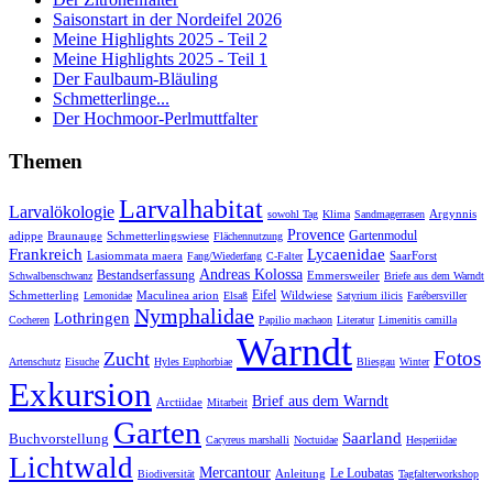
Saisonstart in der Nordeifel 2026
Meine Highlights 2025 - Teil 2
Meine Highlights 2025 - Teil 1
Der Faulbaum-Bläuling
Schmetterlinge...
Der Hochmoor-Perlmuttfalter
Themen
Larvalhabitat
Larvalökologie
Argynnis
sowohl Tag
Klima
Sandmagerrasen
Provence
Gartenmodul
adippe
Braunauge
Schmetterlingswiese
Flächennutzung
Frankreich
Lycaenidae
Lasiommata maera
SaarForst
Fang/Wiederfang
C-Falter
Andreas Kolossa
Bestandserfassung
Emmersweiler
Schwalbenschwanz
Briefe aus dem Warndt
Eifel
Schmetterling
Maculinea arion
Wildwiese
Lemonidae
Elsaß
Satyrium ilicis
Farébersviller
Nymphalidae
Lothringen
Cocheren
Papilio machaon
Literatur
Limenitis camilla
Warndt
Fotos
Zucht
Artenschutz
Eisuche
Hyles Euphorbiae
Bliesgau
Winter
Exkursion
Brief aus dem Warndt
Arctiidae
Mitarbeit
Garten
Saarland
Buchvorstellung
Cacyreus marshalli
Noctuidae
Hesperiidae
Lichtwald
Mercantour
Le Loubatas
Anleitung
Biodiversität
Tagfalterworkshop