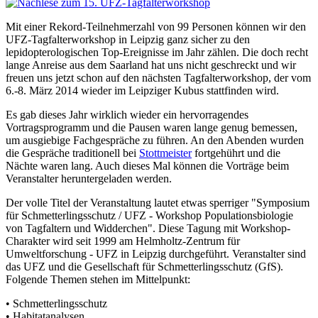
Mit einer Rekord-Teilnehmerzahl von 99 Personen können wir den
UFZ-Tagfalterworkshop in Leipzig ganz sicher zu den
lepidopterologischen Top-Ereignisse im Jahr zählen. Die doch recht
lange Anreise aus dem Saarland hat uns nicht geschreckt und wir
freuen uns jetzt schon auf den nächsten Tagfalterworkshop, der vom
6.-8. März 2014 wieder im Leipziger Kubus stattfinden wird.
Es gab dieses Jahr wirklich wieder ein hervorragendes
Vortragsprogramm und die Pausen waren lange genug bemessen,
um ausgiebige Fachgespräche zu führen. An den Abenden wurden
die Gespräche traditionell bei
Stottmeister
fortgehührt und die
Nächte waren lang. Auch dieses Mal können die Vorträge beim
Veranstalter heruntergeladen werden.
Der volle Titel der Veranstaltung lautet etwas sperriger "Symposium
für Schmetterlingsschutz / UFZ - Workshop Populationsbiologie
von Tagfaltern und Widderchen". Diese Tagung mit Workshop-
Charakter wird seit 1999 am Helmholtz-Zentrum für
Umweltforschung - UFZ in Leipzig durchgeführt. Veranstalter sind
das UFZ und die Gesellschaft für Schmetterlingsschutz (GfS).
Folgende Themen stehen im Mittelpunkt:
• Schmetterlingsschutz
• Habitatanalysen