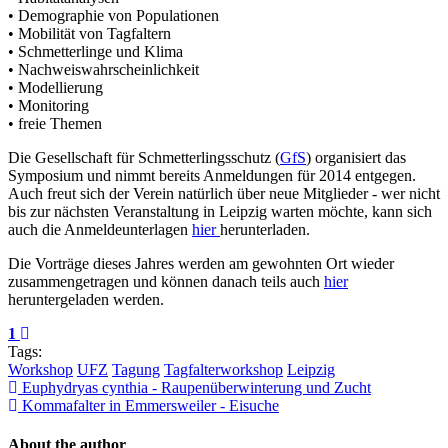
• Demographie von Populationen
• Mobilität von Tagfaltern
• Schmetterlinge und Klima
• Nachweiswahrscheinlichkeit
• Modellierung
• Monitoring
• freie Themen
Die Gesellschaft für Schmetterlingsschutz (
GfS
) organisiert das
Symposium und nimmt bereits Anmeldungen für 2014 entgegen.
Auch freut sich der Verein natürlich über neue Mitglieder - wer nicht
bis zur nächsten Veranstaltung in Leipzig warten möchte, kann sich
auch die Anmeldeunterlagen
hier
herunterladen.
Die Vorträge dieses Jahres werden am gewohnten Ort wieder
zusammengetragen und können danach teils auch
hier
heruntergeladen werden.
1
Tags:
Workshop
UFZ
Tagung
Tagfalterworkshop
Leipzig
Euphydryas cynthia - Raupenüberwinterung und Zucht
Kommafalter in Emmersweiler - Eisuche
About the author