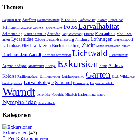
Themen
Provence
SaarForst
Satyrium ilicis
Naturbeobachtung
Farébersviller
Pflanzen
Hesperiidae
Larvalhabitat
Fotos
Schmetterlingswiese
Cocheren
Zitronenfalter
Mercantour
Schmetterling
Arctiidae
Maculinea
Limenitis camilla
Fang/Wiederfang
Eisuche
Lycaenidae
Lothringen
Bestandserfassung
Gartenmodul
arion
Anleitung
Gebberg
Zucht
Frankreich
Buchvorstellung
Le Loubatas
Eifel
Schwalbenschwanz
Winter
Lichtwald
Brief aus dem Warndt
Briefe aus dem Warndt
Flächennutzung
Exkursion
Andreas
Argynnis adippe
Biodiversität
Bliesgau
Klima
Garten
Kolossa
Emmersweiler
Wildwiese
Papilio machaon
Tagfalterworkshop
Elsaß
Larvalökologie
Saarland
Braunauge
Sandmagerrasen
Cacyreus marshalli
Warndt
Lasiommata maera
Lemonidae
Noctuidae
Mitarbeit
Nymphalidae
Rainer Ulrich
Kategorien
Exkursionen
(47)
Per RSS abonnieren