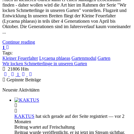
finden - daher wollen wird die Art hier im Rahmen der Serie "Wir
locken Schmetterlinge in unseren Garten" vorstellen. Flugzeit und
Entwicklung In unseren Breiten fliegt der Kleine Feuerfalter
(Lycaena phlaeas) in teils über 4 Generationen von April bis
Oktober. Die Generationen sind im Jahresverlauf kaum voneinander
...
Continue reading
1
Tags:
Kleiner Feuerfalter
Lycaena phlaeas
Gartenmodul
Garten
Wir locken Schmetterlinge in unseren Garten
21806 Hits
First Page
Previous Page
Next Page
Last Page
1
Gepinnte Beiträge
Neueste Aktivitäten
KAKTUS
hat sich gerade auf der Seite registriert
— vor 2
Monaten
Beitrag wartet auf Freischaltung
Beitrag wurde veröffentlicht, er ist jetzt im Stream sichtbar.