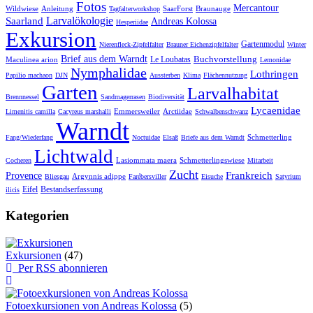
Fotos
Mercantour
Wildwiese
Anleitung
SaarForst
Braunauge
Tagfalterworkshop
Larvalökologie
Saarland
Andreas Kolossa
Hesperiidae
Exkursion
Gartenmodul
Nierenfleck-Zipfelfalter
Brauner Eichenzipfelfalter
Winter
Brief aus dem Warndt
Buchvorstellung
Le Loubatas
Maculinea arion
Lemonidae
Nymphalidae
Lothringen
Papilio machaon
DJN
Aussterben
Klima
Flächennutzung
Garten
Larvalhabitat
Brennnessel
Sandmagerrasen
Biodiversität
Lycaenidae
Emmersweiler
Arctiidae
Limenitis camilla
Cacyreus marshalli
Schwalbenschwanz
Warndt
Schmetterling
Fang/Wiederfang
Noctuidae
Elsaß
Briefe aus dem Warndt
Lichtwald
Lasiommata maera
Schmetterlingswiese
Cocheren
Mitarbeit
Zucht
Frankreich
Provence
Argynnis adippe
Bliesgau
Farébersviller
Eisuche
Satyrium
Eifel
Bestandserfassung
ilicis
Kategorien
Exkursionen
(47)
Per RSS abonnieren
Fotoexkursionen von Andreas Kolossa
(5)