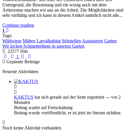
Untergrund, die Besonnung und ein wenig auch mit dem
Artinventar machen wir uns an die Arbeit. Die Möglichkeiten sind
sehr vielfältig und ich kann in diesem Artikel natürlich nicht alle...
Continue reading
1
Tags:
Wildwiese
Mähen
Larvalhabitat
Störstellen
Ausmagern
Garten
Wir locken Schmetterlinge in unseren Garten
22577 Hits
First Page
Previous Page
Next Page
Last Page
1
Gepinnte Beiträge
Neueste Aktivitäten
KAKTUS
hat sich gerade auf der Seite registriert
— vor 2
Monaten
Beitrag wartet auf Freischaltung
Beitrag wurde veröffentlicht, er ist jetzt im Stream sichtbar.
Noch keine Aktivität vorhanden.