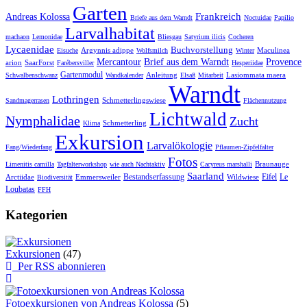
Garten
Frankreich
Andreas Kolossa
Briefe aus dem Warndt
Noctuidae
Papilio
Larvalhabitat
machaon
Lemonidae
Bliesgau
Satyrium ilicis
Cocheren
Lycaenidae
Buchvorstellung
Argynnis adippe
Maculinea
Eisuche
Wolfsmilch
Winter
Mercantour
Brief aus dem Warndt
Provence
arion
SaarForst
Farébersviller
Hesperiidae
Gartenmodul
Anleitung
Lasiommata maera
Schwalbenschwanz
Wandkalender
Elsaß
Mitarbeit
Warndt
Lothringen
Schmetterlingswiese
Sandmagerrasen
Flächennutzung
Lichtwald
Nymphalidae
Zucht
Schmetterling
Klima
Exkursion
Larvalökologie
Fang/Wiederfang
Pflaumen-Zipfelfalter
Fotos
Braunauge
Limenitis camilla
Tagfalterworkshop
wie auch Nachtaktiv
Cacyreus marshalli
Saarland
Bestandserfassung
Eifel
Le
Arctiidae
Emmersweiler
Wildwiese
Biodiversität
Loubatas
FFH
Kategorien
Exkursionen
(47)
Per RSS abonnieren
Fotoexkursionen von Andreas Kolossa
(5)