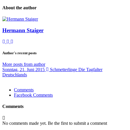
About the author
Hermann Staiger
Subscribe to updates from author
Unsubscribe to updates from author
Hermann Staiger
Author's recent posts
More posts from author
Sonntag, 21. Juni 2015
Schmetterlinge Die Tagfalter
Deutschlands
Comments
Facebook Comments
Comments
No comments made yet. Be the first to submit a comment