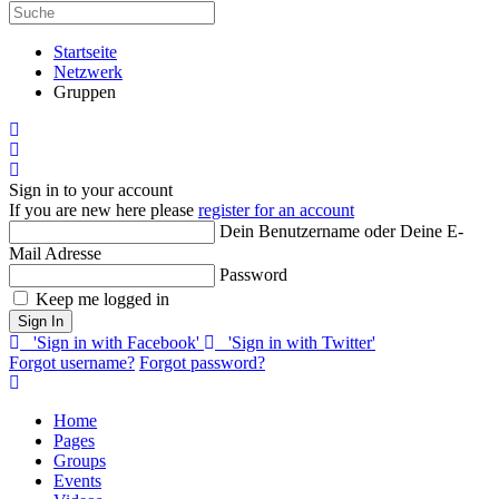
Startseite
Netzwerk
Gruppen
Home
Search
Sign In
Sign in to your account
If you are new here please
register for an account
Dein Benutzername oder Deine E-
Mail Adresse
Password
Keep me logged in
Sign In
'Sign in with Facebook'
'Sign in with Twitter'
Forgot username?
Forgot password?
Home
Pages
Groups
Events