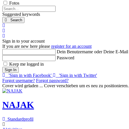
Fotos
Search...
Suggested keywords
Search
x
Search
Sign In
Sign in to your account
If you are new here please
register for an account
Dein Benutzername oder Deine E-Mail
Password
Keep me logged in
Sign In
'Sign in with Facebook'
'Sign in with Twitter'
Forgot username?
Forgot password?
Cover wird geladen ...
Cover verschieben um es neu zu positionieren.
NAJAK
Standardprofil