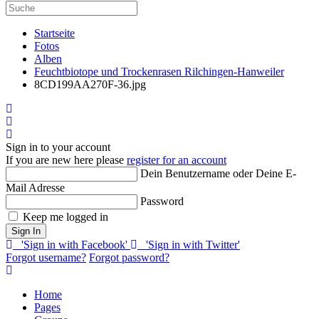
Startseite
Fotos
Alben
Feuchtbiotope und Trockenrasen Rilchingen-Hanweiler
8CD199AA270F-36.jpg
Home
Search
Sign In
Sign in to your account
If you are new here please
register for an account
Dein Benutzername oder Deine E-
Mail Adresse
Password
Keep me logged in
Sign In
'Sign in with Facebook'
'Sign in with Twitter'
Forgot username?
Forgot password?
Home
Pages